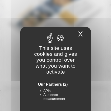
X
Hide coo
This site uses
cookies and gives
you control over
Découvrez 8 recettes
what you want to
activate
Visionner le PDF
Our Partners
(2)
APIs
Audience
measurement