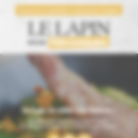
Cookies management panel
lapin
Le
se refait une beauté !
Nouveau site disponible prochainement.
En attendant, suivez-nous sur les réseaux sociaux :